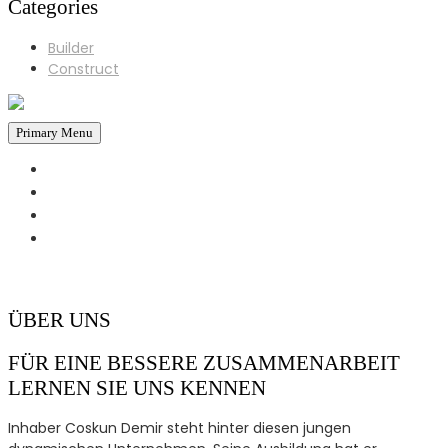
Categories
Builder
Construct
Primary Menu
STARTSEITE
REFERENZEN
ÜBER UNS
KONTAKT
+43 660 6930793
Jetzt Anrufen!
ÜBER UNS
FÜR EINE BESSERE ZUSAMMENARBEIT
LERNEN SIE UNS KENNEN
Inhaber Coskun Demir steht hinter diesen jungen