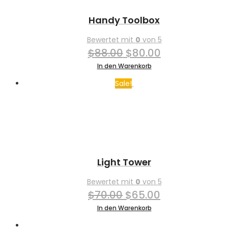
Handy Toolbox
Bewertet mit
0
von 5
Ursprünglicher
Aktueller
$
88.00
$
80.00
Preis
Preis
In den Warenkorb
war:
ist:
Sale!
$88.00
$80.00.
Light Tower
Bewertet mit
0
von 5
Ursprünglicher
Aktueller
$
70.00
$
65.00
Preis
Preis
In den Warenkorb
war:
ist: