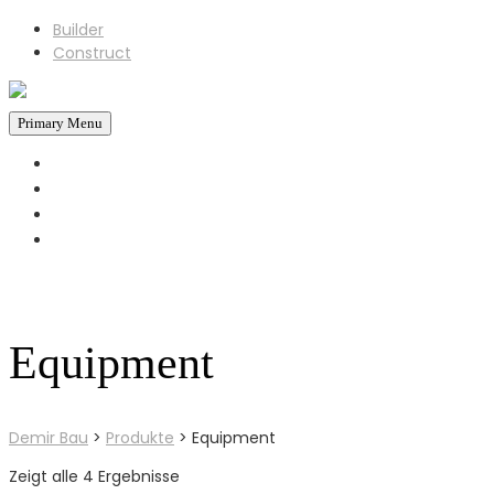
Builder
Construct
Primary Menu
STARTSEITE
REFERENZEN
ÜBER UNS
KONTAKT
+43 660 6930793
Jetzt Anrufen!
Equipment
Demir Bau
>
Produkte
>
Equipment
Zeigt alle 4 Ergebnisse