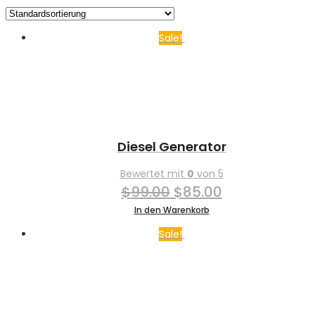
Sale!
Diesel Generator
Bewertet mit
0
von 5
Ursprünglicher
Aktueller
$
99.00
$
85.00
Preis
Preis
In den Warenkorb
war:
ist:
Sale!
$99.00
$85.00.