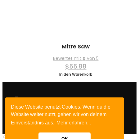
$70.00
$65.00.
Mitre Saw
Bewertet mit
0
von 5
$
55.88
In den Warenkorb
Diese Website benutzt Cookies. Wenn du die
Impressum
Website weiter nutzt, gehen wir von deinem
Datenschutz
Einverständnis aus.
Mehr erfahren...
X
OK