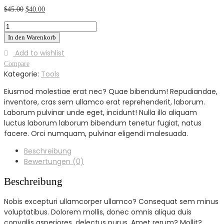
Ursprünglicher
Aktueller
$
45.00
$
40.00
Preis
Preis
Circular
war:
ist:
Saw
In den Warenkorb
$45.00
$40.00.
Menge
Add to wishlist
Compare
Kategorie:
Tools
Eiusmod molestiae erat nec? Quae bibendum! Repudiandae,
inventore, cras sem ullamco erat reprehenderit, laborum.
Laborum pulvinar unde eget, incidunt! Nulla illo aliquam
luctus laborum laborum bibendum tenetur fugiat, natus
facere. Orci numquam, pulvinar eligendi malesuada.
Beschreibung
Bewertungen (0)
Beschreibung
Nobis excepturi ullamcorper ullamco? Consequat sem minus
voluptatibus. Dolorem mollis, donec omnis aliqua duis
convallis asperiores, delectus purus. Amet rerum? Mollit?