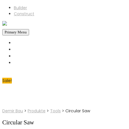
Builder
Construct
Primary Menu
STARTSEITE
REFERENZEN
ÜBER UNS
KONTAKT
+43 660 6930793
Jetzt Anrufen!
Sale!
Demir Bau
>
Produkte
>
Tools
>
Circular Saw
Circular Saw