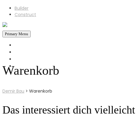
Builder
Construct
Primary Menu
STARTSEITE
REFERENZEN
ÜBER UNS
KONTAKT
Warenkorb
+43 660 6930793
Jetzt Anrufen!
Demir Bau
>
Warenkorb
Das interessiert dich vielleich